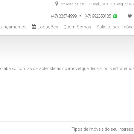
3ª Avenida
,
585
,
1º and., Sala 101, esq. c/ R
(47) 3367-4999
(47) 992358135
Lançamentos
Locações
Quem Somos
Solicite seu Imóve
Aptos com 04 Dormitórios ou +
Aptos com 04 Dormitórios ou +
Locação Temporada
Aptos com 04 Dormitórios ou +
Casas com 04 Dormitórios ou +
Hotéis / Pousadas / Residen
o abaixo com as características do imóvel que deseja, pois entrare
Tipos de imóveis do seu interess