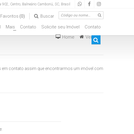
ua 902
,
Centro
,
Balneário Camboriú
,
SC
,
Brasil
Favoritos
(0)
Buscar
l
Mais
Contato
Solicite seu Imóvel
Contato
+
Home
Vendas
ciais
mos em contato assim que encontrarmos um imóvel com
e: