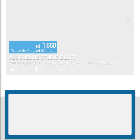
1.650
R$
Preço de Aluguel (Mensal)
ALUGUEL DE STUDIO E LOFT
CEP: 88348-396
,
Rua Monte Dedo de Deus
,
N°:
356
,
Monte Alegre
,
Camboriú
,
Santa Catarina
,
Brasil
1
1
1
Dormitório(s)
Banheiro(s)
Sala(s)